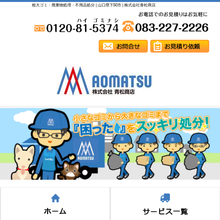
粗大ゴミ・廃棄物処理・不用品処分 | 山口県下関市 | 株式会社青松商店