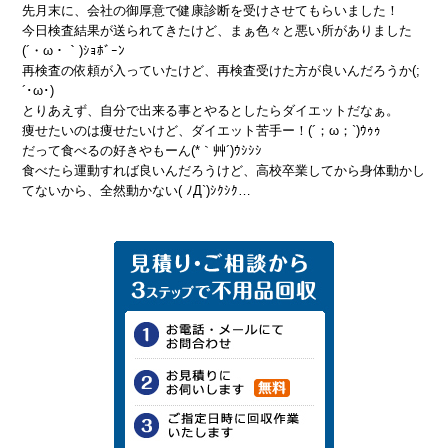
先月末に、会社の御厚意で健康診断を受けさせてもらいました！
今日検査結果が送られてきたけど、まぁ色々と悪い所がありました
(´・ω・｀)ｼｮﾎﾞｰﾝ
再検査の依頼が入っていたけど、再検査受けた方が良いんだろうか(;
´･ω･)
とりあえず、自分で出来る事とやるとしたらダイエットだなぁ。
痩せたいのは痩せたいけど、ダイエット苦手ー！(´；ω；`)ｳｩｩ
だって食べるの好きやもーん(*｀艸´)ｳｼｼｼ
食べたら運動すれば良いんだろうけど、高校卒業してから身体動かし
てないから、全然動かない( ﾉД`)ｼｸｼｸ…