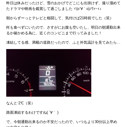
昨日は休みだったけど、雪のおかげでどこにも出掛けず、撮り溜めて
たドラマや映画を鑑賞して過ごしましたヾ(o´∀｀o)ﾉﾜｧｰｨ♪
朝からずーっとテレビと格闘して、気付けば21時前でした（笑）
何も食べずにいたので、さすがにお腹も空いたし、明日の朝通勤出来
るか確かめる為に、近くのコンビニまで行ってみました！
凍結してる感、満載の道路だったので、ふと外気温計を見てみたら…
なんと⁻2℃（笑）
路面凍結するわけですね( ´∀｀ )
で、今朝通勤出来るのか不安だったので、いつもより30分以上早め