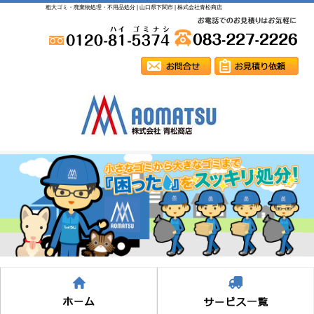
粗大ゴミ・廃棄物処理・不用品処分 | 山口県下関市 | 株式会社青松商店